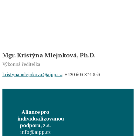
Mgr. Kristýna Mlejnková, Ph.D.
Výkonná ředitelka
kristyna.mlejnkova@aipp.cz
; +420 603 874 853
Aliance pro
individualizovanou
podporu, z.s.
info@aipp.cz