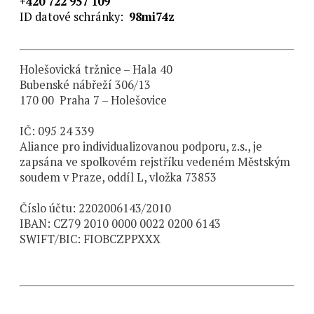
+420 722 957 109
ID datové schránky:
98mi74z
Holešovická tržnice – Hala 40
Bubenské nábřeží 306/13
170 00 Praha 7 – Holešovice
IČ: 095 24 339
Aliance pro individualizovanou podporu, z.s., je
zapsána ve spolkovém rejstříku vedeném Městským
soudem v Praze, oddíl L, vložka 73853
Číslo účtu: 2202006143/2010
IBAN: CZ79 2010 0000 0022 0200 6143
SWIFT/BIC: FIOBCZPPXXX