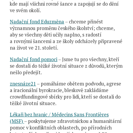
kde mají všichni rovné šance a zapojují se do dění
ve svém okolí.
Nadační fond Eduzměna
– chceme přinést
významnou proměnu českého školství; chceme,
aby se všechny děti učily naplno, s radostí
a rovnými šancemi a ze školy odcházely připravené
na život ve 21. století.
Nadační fond pomoci
– Jsme tu pro všechny, kteří
se dostali do těžké životní situace z důvodů, kterým
nešlo předejít.
znesnáze21
– pomáháme obětem podvodu, agrese
a iracionální byrokracie, bleskově zakládáme
crowdfundingové sbírky pro lidi, kteří se dostali do
těžké životní situace.
Lékaři bez hranic / Médecins Sans Frontières
(MSF)
– poskytujeme zdravotnickou a humanitární
pomoc v konfliktních oblastech, po přírodních