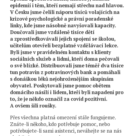
epidemií i těm, kteří nemají střechu nad hlavou.
V Česku jsme čelili náporu tisíců volajících na
krizové psychologické a právní poradenské
linky, kde jsme násobně navyšovali kapacity.
Doučovali jsme vzdáleně tisíce dětí
a zprostředkovávali jejich spojení se školou,
učitelům otevřeli bezplatné vzdělávací lekce.
Byli jsme v pravidelném kontaktu s klienty
sociálních služeb a lidmi, kteří doma pečovali
o své blízké. Distribuovali jsme téměř dva tisíce
tun potravin z potravinových bank a pomáhali
s donáškou léků nejohroženějším skupinám
obyvatel. Poskytovali jsme pomoc obětem
domácího násilí i lidem, kteří byli napadeni pro
to, že je někdo označil za covid pozitivní.
A ovšem šili roušky.
Přes všechna platná omezení stále fungujeme.
Znáte-li někoho, kdo potřebuje pomoc, nebo
potřebujete-li sami asistenci, neváhejte se na nás