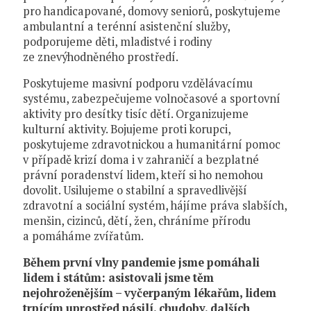
pro handicapované, domovy seniorů, poskytujeme
ambulantní a terénní asistenční služby,
podporujeme děti, mladistvé i rodiny
ze znevýhodněného prostředí.
Poskytujeme masivní podporu vzdělávacímu
systému, zabezpečujeme volnočasové a sportovní
aktivity pro desítky tisíc dětí. Organizujeme
kulturní aktivity. Bojujeme proti korupci,
poskytujeme zdravotnickou a humanitární pomoc
v případě krizí doma i v zahraničí a bezplatné
právní poradenství lidem, kteří si ho nemohou
dovolit. Usilujeme o stabilní a spravedlivější
zdravotní a sociální systém, hájíme práva slabších,
menšin, cizinců, dětí, žen, chráníme přírodu
a pomáháme zvířatům.
Během první vlny pandemie jsme pomáhali
lidem i státům: asistovali jsme těm
nejohroženějším – vyčerpaným lékařům, lidem
trpícím uprostřed násilí, chudoby, dalších