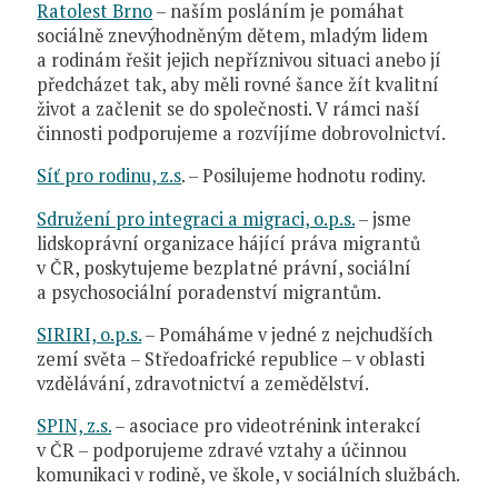
Ratolest Brno
– naším posláním je pomáhat
sociálně znevýhodněným dětem, mladým lidem
a rodinám řešit jejich nepříznivou situaci anebo jí
předcházet tak, aby měli rovné šance žít kvalitní
život a začlenit se do společnosti. V rámci naší
činnosti podporujeme a rozvíjíme dobrovolnictví.
Síť pro rodinu, z.s
. – Posilujeme hodnotu rodiny.
Sdružení pro integraci a migraci, o.p.s.
– jsme
lidskoprávní organizace hájící práva migrantů
v ČR, poskytujeme bezplatné právní, sociální
a psychosociální poradenství migrantům.
SIRIRI, o.p.s.
– Pomáháme v jedné z nejchudších
zemí světa – Středoafrické republice – v oblasti
vzdělávání, zdravotnictví a zemědělství.
SPIN, z.s.
– asociace pro videotrénink interakcí
v ČR – podporujeme zdravé vztahy a účinnou
komunikaci v rodině, ve škole, v sociálních službách.