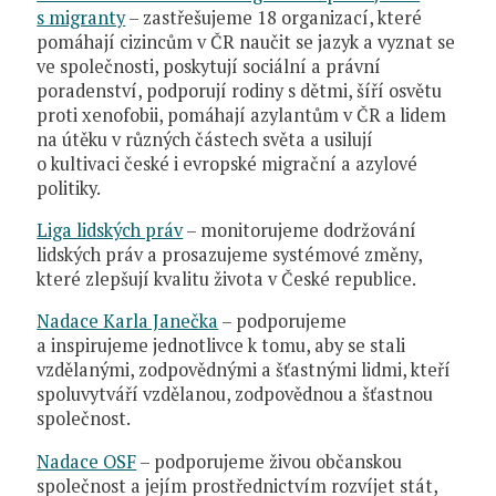
s migranty
– zastřešujeme 18 organizací, které
pomáhají cizincům v ČR naučit se jazyk a vyznat se
ve společnosti, poskytují sociální a právní
poradenství, podporují rodiny s dětmi, šíří osvětu
proti xenofobii, pomáhají azylantům v ČR a lidem
na útěku v různých částech světa a usilují
o kultivaci české i evropské migrační a azylové
politiky.
Liga lidských práv
– monitorujeme dodržování
lidských práv a prosazujeme systémové změny,
které zlepšují kvalitu života v České republice.
Nadace Karla Janečka
– podporujeme
a inspirujeme jednotlivce k tomu, aby se stali
vzdělanými, zodpovědnými a šťastnými lidmi, kteří
spoluvytváří vzdělanou, zodpovědnou a šťastnou
společnost.
Nadace OSF
– podporujeme živou občanskou
společnost a jejím prostřednictvím rozvíjet stát,