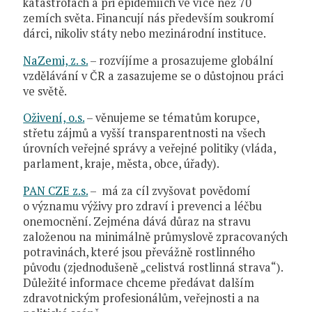
katastrofách a při epidemiích ve více než 70
zemích světa. Financují nás především soukromí
dárci, nikoliv státy nebo mezinárodní instituce.
NaZemi, z. s.
– rozvíjíme a prosazujeme globální
vzdělávání v ČR a zasazujeme se o důstojnou práci
ve světě.
Oživení, o.s.
– věnujeme se tématům korupce,
střetu zájmů a vyšší transparentnosti na všech
úrovních veřejné správy a veřejné politiky (vláda,
parlament, kraje, města, obce, úřady).
PAN CZE z.s.
– má za cíl zvyšovat povědomí
o významu výživy pro zdraví i prevenci a léčbu
onemocnění. Zejména dává důraz na stravu
založenou na minimálně průmyslově zpracovaných
potravinách, které jsou převážně rostlinného
původu (zjednodušeně „celistvá rostlinná strava“).
Důležité informace chceme předávat dalším
zdravotnickým profesionálům, veřejnosti a na