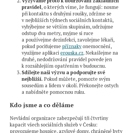
Vyzýváme proto k dodržování základních
pravidel
, o kterých víme, že fungují: nosme
při kontaktu s druhými roušky, zdržme se
v nejbližších týdnech sociálních kontaktů,
vyhýbejme se větším skupinám, udržujme
odstup dva metry, myjme si ruce
a používejme dezinfekci, zavolejme lékaři,
pokud pociťujeme
příznaky
onemocnění,
využijme aplikaci
erouska.cz
. Nekašlejme na
druhé, nedodržování pravidel povede jen
k rozsáhlejším opatřením v budoucnu.
Sdílejte naši výzvu a
podporujte své
nejbližší.
Pokud můžete, pomozte svým
sousedům a lidem v okolí. Překonejte ostych
a nabídněte pomocnou ruku.
Kdo jsme a co děláme
Nevládní organizace zabezpečují tři čtvrtiny
kapacit všech sociálních služeb v Česku:
provozujeme hospice, azylové domy, chráněné byty