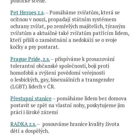
politické scéně.
Pet Heroes z.s
. – Pomáháme zvířatům, která se
ocitnou v nouzi, propadají státním systémem
ochrany zvířat, po zemřelých majitelích, týraným
zvířatům a aktuálně také zvířatům patřícím lidem,
kteří přišli o zaměstnání a nedokáží se o svoje
kočky a psy postarat.
Prague Pride, z.s.
– přispíváme k prosazování
tolerantní občanské společnosti, boji proti
homofobii a zvýšení povědomí veřejnosti
o lesbických, gay, bisexuálních a transgender
(LGBT) lidech v ČR.
Přestupní stanice
– pomáháme lidem bez domova
postavit se zpět na vlastní nohy, poskytujeme jim
práci i široké zázemí
RADKA z.s.
– posouváme hranice kvality života
dětí a dospělých.