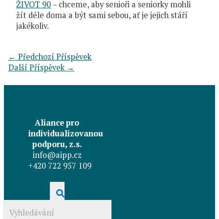
ŽIVOT 90
– chceme, aby senioři a seniorky mohli
žít déle doma a být sami sebou, ať je jejich stáří
jakékoliv.
←
Předchozí Příspěvek
Další Příspěvek
→
Aliance pro
individualizovanou
podporu, z.s.
info@aipp.cz
+420 722 957 109