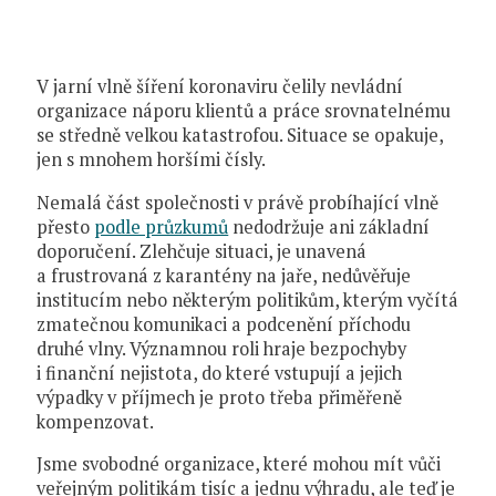
V jarní vlně šíření koronaviru čelily nevládní
organizace náporu klientů a práce srovnatelnému
se středně velkou katastrofou. Situace se opakuje,
jen s mnohem horšími čísly.
Nemalá část společnosti v právě probíhající vlně
přesto
podle průzkumů
nedodržuje ani základní
doporučení. Zlehčuje situaci, je unavená
a frustrovaná z karantény na jaře, nedůvěřuje
institucím nebo některým politikům, kterým vyčítá
zmatečnou komunikaci a podcenění příchodu
druhé vlny. Významnou roli hraje bezpochyby
i finanční nejistota, do které vstupují a jejich
výpadky v příjmech je proto třeba přiměřeně
kompenzovat.
Jsme svobodné organizace, které mohou mít vůči
veřejným politikám tisíc a jednu výhradu, ale teď je