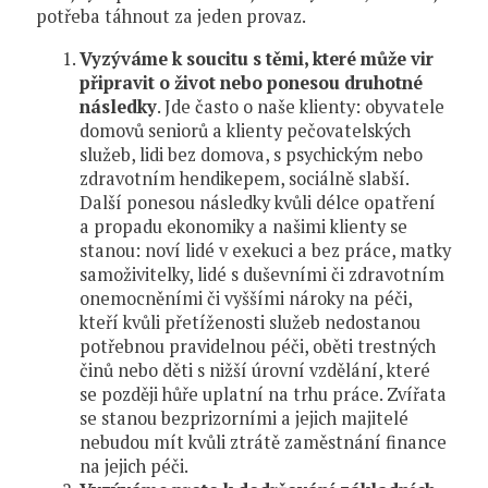
potřeba táhnout za jeden provaz.
Vyzýváme k soucitu s těmi, které může vir
připravit o život nebo ponesou druhotné
následky
. Jde často o naše klienty: obyvatele
domovů seniorů a klienty pečovatelských
služeb, lidi bez domova, s psychickým nebo
zdravotním hendikepem, sociálně slabší.
Další ponesou následky kvůli délce opatření
a propadu ekonomiky a našimi klienty se
stanou: noví lidé v exekuci a bez práce, matky
samoživitelky, lidé s duševními či zdravotním
onemocněními či vyššími nároky na péči,
kteří kvůli přetíženosti služeb nedostanou
potřebnou pravidelnou péči, oběti trestných
činů nebo děti s nižší úrovní vzdělání, které
se později hůře uplatní na trhu práce. Zvířata
se stanou bezprizorními a jejich majitelé
nebudou mít kvůli ztrátě zaměstnání finance
na jejich péči.