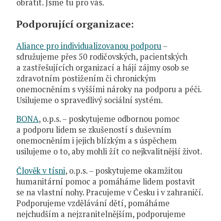
obrátit. Jsme tu pro vás.
Podporující organizace:
Aliance pro individualizovanou podporu
–
sdružujeme přes 50 rodičovských, pacientských
a zastřešujících organizací a hájí zájmy osob se
zdravotním postižením či chronickým
onemocněním s vyššími nároky na podporu a péči.
Usilujeme o spravedlivý sociální systém.
BONA
, o.p.s. – poskytujeme odbornou pomoc
a podporu lidem se zkušeností s duševním
onemocněním i jejich blízkým a s úspěchem
usilujeme o to, aby mohli žít co nejkvalitnější život.
Člověk v tísni
, o.p.s. – poskytujeme okamžitou
humanitární pomoc a pomáháme lidem postavit
se na vlastní nohy. Pracujeme v Česku i v zahraničí.
Podporujeme vzdělávání dětí, pomáháme
nejchudším a nejzranitelnějším, podporujeme