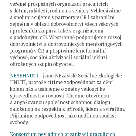
veřejně prospěšných organizací pracujících
s dětmi, mládeží, rodinou a seniory. Vyhledáváme
a spolupracujeme s partnery v ČR i zahraniční
zejména v oblasti dobrovolnictví všech věkových
i profesních skupin a také s organizacemi
s podobnými cíli. Všestranně podporujeme rozvoj
dobrovolnictví a dobrovolnických mentoringových
programů v ČR a přispíváme k neformální
výchově, sociální aktivizaci i sociální inkluzi
ohrožených skupin obyvatel.
NESEHNUTÍ
– jsme NEzávislé Sociálně Ekologické
HNUTÍ, protože cítíme zodpovědnost za dění
kolem nás a usilujeme o změny vedoucí ke
spravedlnosti a rovnosti. Chceme otevřenou
a angažovanou společnost schopnou dialogu,
založenou na respektu k přírodě, lidem a zvířatům.
Přijímáme zodpovědnost jako nedílnou součást
svobody.
Konsorcium nevládních organizací pracujících