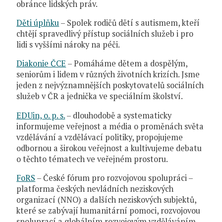
obránce lidských práv.
Děti úplňku
– Spolek rodičů dětí s autismem, kteří
chtějí spravedlivý přístup sociálních služeb i pro
lidi s vyššími nároky na péči.
Diakonie ČCE
– Pomáháme dětem a dospělým,
seniorům i lidem v různých životních krizích. Jsme
jeden z nejvýznamnějších poskytovatelů sociálních
služeb v ČR a jednička ve speciálním školství.
EDUin, o. p. s.
– dlouhodobě a systematicky
informujeme veřejnost a média o proměnách světa
vzdělávání a vzdělávací politiky, propojujeme
odbornou a širokou veřejnost a kultivujeme debatu
o těchto tématech ve veřejném prostoru.
FoRS
– České fórum pro rozvojovou spolupráci –
platforma českých nevládních neziskových
organizací (NNO) a dalších neziskových subjektů,
které se zabývají humanitární pomoci, rozvojovou
spoluprací a globálním rozvojovým vzděláváním.