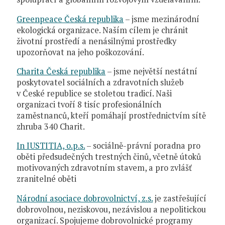
Greenpeace Česká republika
– jsme mezinárodní
ekologická organizace. Naším cílem je chránit
životní prostředí a nenásilnými prostředky
upozorňovat na jeho poškozování.
Charita Česká republika
– jsme největší nestátní
poskytovatel sociálních a zdravotních služeb
v České republice se stoletou tradicí. Naši
organizaci tvoří 8 tisíc profesionálních
zaměstnanců, kteří pomáhají prostřednictvím sítě
zhruba 340 Charit.
In IUSTITIA, o.p.s.
– sociálně-právní poradna pro
oběti předsudečných trestných činů, včetně útoků
motivovaných zdravotním stavem, a pro zvlášť
zranitelné oběti
Národní asociace dobrovolnictví, z.s.
je zastřešující
dobrovolnou, neziskovou, nezávislou a nepolitickou
organizací. Spojujeme dobrovolnické programy