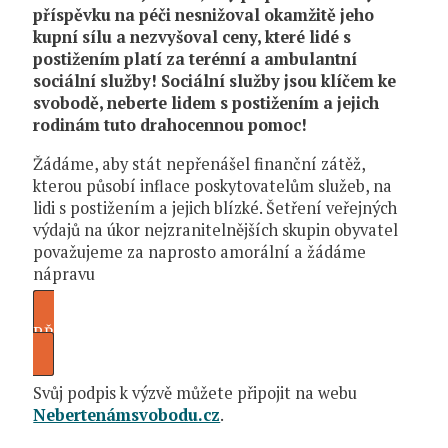
příspěvku na péči nesnižoval okamžitě jeho
kupní sílu a nezvyšoval ceny, které lidé s
postižením platí za terénní a ambulantní
sociální služby! Sociální služby jsou klíčem ke
svobodě, neberte lidem s postižením a jejich
rodinám tuto drahocennou pomoc!
Žádáme, aby stát nepřenášel finanční zátěž,
kterou působí inflace poskytovatelům služeb, na
lidi s postižením a jejich blízké. Šetření veřejných
výdajů na úkor nejzranitelnějších skupin obyvatel
považujeme za naprosto amorální a žádáme
nápravu
PŘEČTĚTE SI PLNÉ ZNĚNÍ VÝZVY
Svůj podpis k výzvě můžete připojit na webu
Nebertenámsvobodu.cz
.