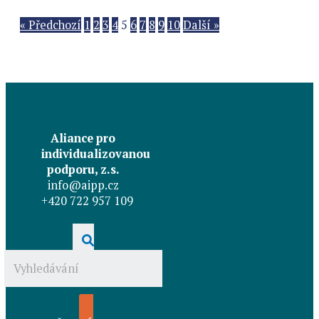
« Předchozí
1
2
3
4
5
6
7
8
9
10
Další »
Aliance pro
individualizovanou
podporu, z.s.
info@aipp.cz
+420 722 957 109