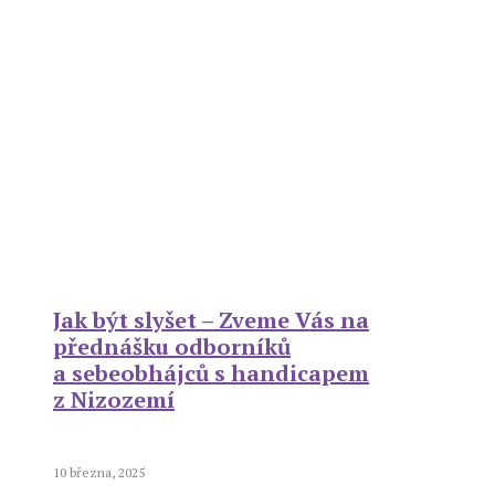
Jak být slyšet – Zveme Vás na
přednášku odborníků
a sebeobhájců s handicapem
z Nizozemí
10 března, 2025