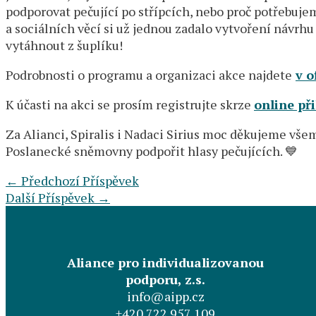
podporovat pečující po střípcích, nebo proč potřebujem
a sociálních věcí si už jednou zadalo vytvoření návrh
vytáhnout z šuplíku!
Podrobnosti o programu a organizaci akce najdete
v o
K účasti na akci se prosím registrujte skrze
online př
Za Alianci, Spiralis i Nadaci Sirius moc děkujeme všem,
Poslanecké sněmovny podpořit hlasy pečujících. 💙
←
Předchozí Příspěvek
Další Příspěvek
→
Aliance pro individualizovanou
podporu, z.s.
info@aipp.cz
+420 722 957 109