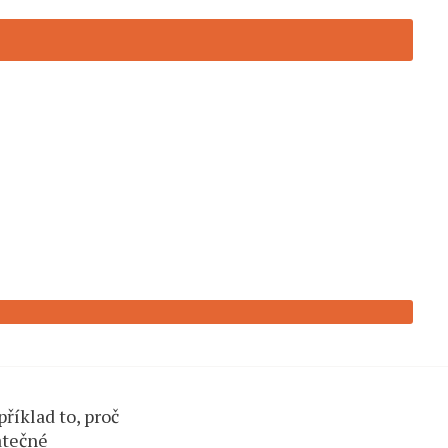
itiku
říklad to, proč
atečné