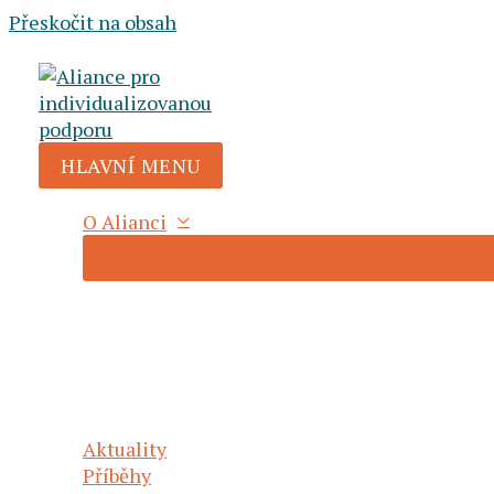
Přeskočit na obsah
Kulatý stůl na téma „Aktuální
nemocné děti“ proběhne už 23
HLAVNÍ MENU
Napsal
aippcz
/
13 května, 2024
O Alianci
Aktuality
Příběhy