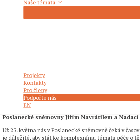
Naše témata
Projekty
Kontakty
Pro členy
Podpořte nás
EN
Zveme vás na první ze série kulatých stolů pořá
Poslanecké sněmovny Jiřím Navrátilem a Nadací 
Už 23. května nás v Poslanecké sněmovně čeká v časové
je důležité, aby stát ke komplexnímu tématu péče o t