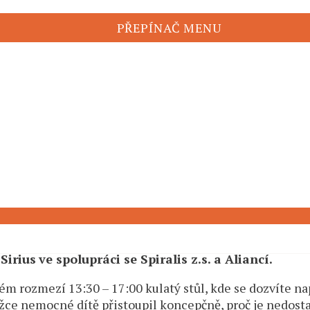
PŘEPÍNAČ MENU
daných poslancem a členem Výboru pro sociální pol
Sirius
ve spolupráci se Spiralis z.s. a Aliancí.
m rozmezí 13:30 – 17:00 kulatý stůl, kde se dozvíte nap
ěžce nemocné dítě přistoupil koncepčně, proč je nedost