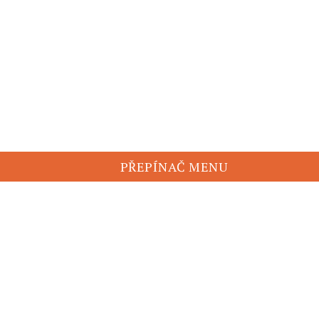
 potřeby rodin pečujících o těž
. května!
PŘEPÍNAČ MENU