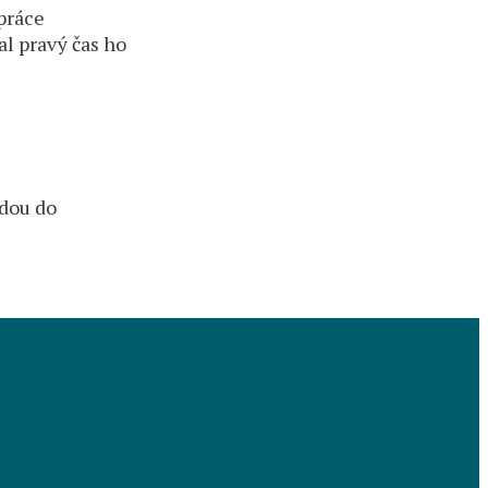
 práce
al pravý čas ho
jdou do