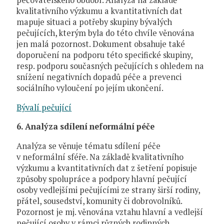
pečovatelského období. Analýza na základě
kvalitativního výzkumu a kvantitativních dat
mapuje situaci a potřeby skupiny bývalých
pečujících, kterým byla do této chvíle věnována
jen malá pozornost. Dokument obsahuje také
doporučení na podporu této specifické skupiny,
resp. podporu současných pečujících s ohledem na
snížení negativních dopadů péče a prevenci
sociálního vyloučení po jejím ukončení.
Bývalí pečující
6. Analýza sdílení neformální péče
Analýza se věnuje tématu sdílení péče
v neformální sféře. Na základě kvalitativního
výzkumu a kvantitativních dat z šetření popisuje
způsoby spolupráce a podpory hlavní pečující
osoby vedlejšími pečujícími ze strany širší rodiny,
přátel, sousedství, komunity či dobrovolníků.
Pozornost je mj. věnována vztahu hlavní a vedlejší
pečující osoby v rámci různých rodinných