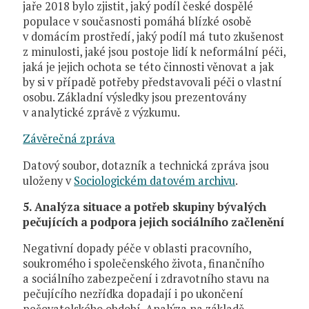
jaře 2018 bylo zjistit, jaký podíl české dospělé
populace v současnosti pomáhá blízké osobě
v domácím prostředí, jaký podíl má tuto zkušenost
z minulosti, jaké jsou postoje lidí k neformální péči,
jaká je jejich ochota se této činnosti věnovat a jak
by si v případě potřeby představovali péči o vlastní
osobu. Základní výsledky jsou prezentovány
v analytické zprávě z výzkumu.
Závěrečná zpráva
Datový soubor, dotazník a technická zpráva jsou
uloženy v
Sociologickém datovém archivu
.
5. Analýza situace a potřeb skupiny bývalých
pečujících a podpora jejich sociálního začlenění
Negativní dopady péče v oblasti pracovního,
soukromého i společenského života, finančního
a sociálního zabezpečení i zdravotního stavu na
pečujícího nezřídka dopadají i po ukončení