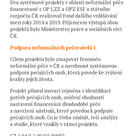
Dva systémové projekty v oblasti neformální péče
financované z OP LZZ a OPZ ESF a státního
rozpočtu ČR realizoval Fond dalšího vzdělávání
mezi roky 2014 a 2019. Příjemcem výstupů obou
projektů bylo Ministerstvo práce a sociálních věcí
ČR.
Podpora neformálních pečovatelů I.
Cílem projektu bylo zmapovat fenomén
neformální péče v ČR a navrhnout systémovou
podporu pečujících osob, která povede ke zvýšení
kvality jejich života.
Projekt přinesl inovaci zejména v identifikaci
potřeb pečujících osob, ověření vhodnosti
nastavení financování dlouhodobé péče
a navržení nástrojů, které povedou k podpoře
pečujících osob. Co je třeba změnit, řeší analýzy
a studie, které vznikly v rámci projektu.
CZ.1.04/3.1.00/C6.00002