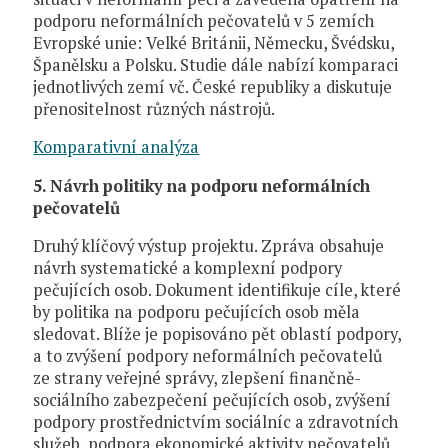
podporu neformálních pečovatelů v 5 zemích
Evropské unie: Velké Británii, Německu, Švédsku,
Španělsku a Polsku. Studie dále nabízí komparaci
jednotlivých zemí vč. České republiky a diskutuje
přenositelnost různých nástrojů.
Komparativní analýza
5. Návrh politiky na podporu neformálních
pečovatelů
Druhý klíčový výstup projektu. Zpráva obsahuje
návrh systematické a komplexní podpory
pečujících osob. Dokument identifikuje cíle, které
by politika na podporu pečujících osob měla
sledovat. Blíže je popisováno pět oblastí podpory,
a to zvýšení podpory neformálních pečovatelů
ze strany veřejné správy, zlepšení finančně-
sociálního zabezpečení pečujících osob, zvýšení
podpory prostřednictvím sociálníc a zdravotních
služeb, podpora ekonomické aktivity pečovatelů