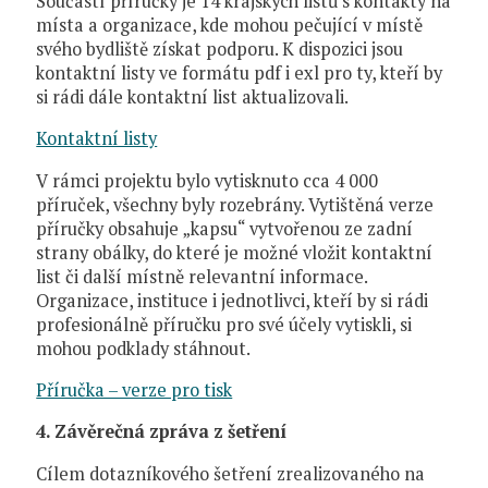
Součástí příručky je 14 krajských listů s kontakty na
místa a organizace, kde mohou pečující v místě
svého bydliště získat podporu. K dispozici jsou
kontaktní listy ve formátu pdf i exl pro ty, kteří by
si rádi dále kontaktní list aktualizovali.
Kontaktní listy
V rámci projektu bylo vytisknuto cca 4 000
příruček, všechny byly rozebrány. Vytištěná verze
příručky obsahuje „kapsu“ vytvořenou ze zadní
strany obálky, do které je možné vložit kontaktní
list či další místně relevantní informace.
Organizace, instituce i jednotlivci, kteří by si rádi
profesionálně příručku pro své účely vytiskli, si
mohou podklady stáhnout.
Příručka – verze pro tisk
4. Závěrečná zpráva z šetření
Cílem dotazníkového šetření zrealizovaného na