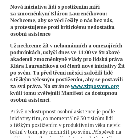
Nová iniciativa lidí s postižením míří
za zmocněnkyní Klárou Laurenčíkovou:
Nechceme, aby se věci řešily o nás bez nás,
a protestujeme proti kritickému nedostatku
osobní asistence
Už nechceme žít v nehumánních a omezujících
podmínkách, uslyší dnes ve 14:00 ve Strakově
akademii zmocněnkyně vlády pro lidská práva
Klára Laurenčíková od členů nové iniciativy Žít
po svém. Tu před třemi měsíci založili lidé
s těžkým tělesným postižením, aby se postavili
za svá práva. Na stránce
www.zitposvem.org
kvůli tomu zvěřejnili Manifest za dostupnou
osobní asistenci.
Právě nedostupnost osobní asistence je podle
iniciativy tím, co momentálně 30 tisícům lidí
s těžkým postižením v produktivním věku nejvíc
brání v tom, aby mohli žít po svém. Příspěvek na