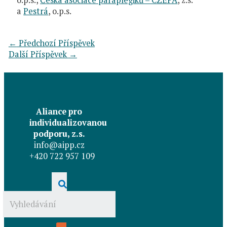
a
Pestrá
, o.p.s.
←
Předchozí Příspěvek
Další Příspěvek
→
Aliance pro
individualizovanou
podporu, z.s.
info@aipp.cz
+420 722 957 109