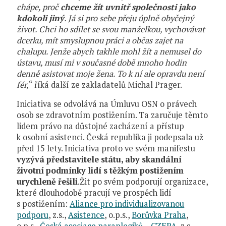
chápe, proč
chceme žít uvnitř společnosti jako
kdokoli jiný
. Já si pro sebe přeju úplně obyčejný
život. Chci ho sdílet se svou manželkou, vychovávat
dcerku, mít smyslupnou práci a občas zajet na
chalupu. Jenže abych takhle mohl žít a nemusel do
ústavu, musí mi v současné době mnoho hodin
denně asistovat moje žena. To k ní ale opravdu není
fér,
“ říká další ze zakladatelů Michal Prager.
Iniciativa se odvolává na Úmluvu OSN o právech
osob se zdravotním postižením. Ta zaručuje těmto
lidem právo na důstojné zacházení a přístup
k osobní asistenci. Česká republika ji podepsala už
před 15 lety. Iniciativa proto ve svém manifestu
vyzývá představitele státu, aby skandální
životní podmínky lidí s těžkým postižením
urychleně řešili
.Žit po svém podporují organizace,
které dlouhodobě pracují ve prospěch lidí
s postižením:
Aliance pro individualizovanou
podporu
, z.s.,
Asistence
, o.p.s.,
Borůvka Praha
,
o.p.s.,
Česká asociace paraplegiků – CZEPA
, z.s.