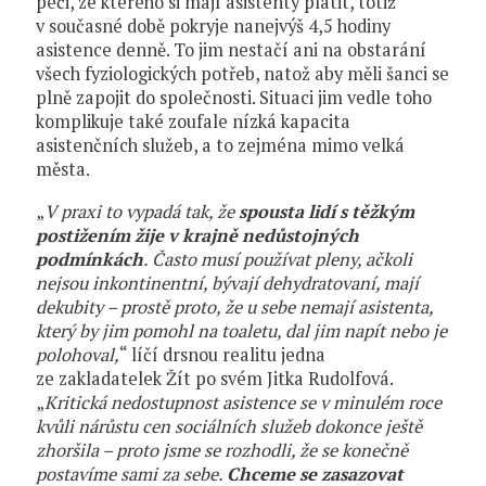
péči, ze kterého si mají asistenty platit, totiž
v současné době pokryje nanejvýš 4,5 hodiny
asistence denně. To jim nestačí ani na obstarání
všech fyziologických potřeb, natož aby měli šanci se
plně zapojit do společnosti. Situaci jim vedle toho
komplikuje také zoufale nízká kapacita
asistenčních služeb, a to zejména mimo velká
města.
„
V praxi to vypadá tak, že
spousta lidí s těžkým
postižením žije v krajně nedůstojných
podmínkách
. Často musí používat pleny, ačkoli
nejsou inkontinentní, bývají dehydratovaní, mají
dekubity – prostě proto, že u sebe nemají asistenta,
který by jim pomohl na toaletu, dal jim napít nebo je
polohoval,
“ líčí drsnou realitu jedna
ze zakladatelek Žít po svém Jitka Rudolfová.
„
Kritická nedostupnost asistence se v minulém roce
kvůli nárůstu cen sociálních služeb dokonce ještě
zhoršila – proto jsme se rozhodli, že se konečně
postavíme sami za sebe.
Chceme se zasazovat