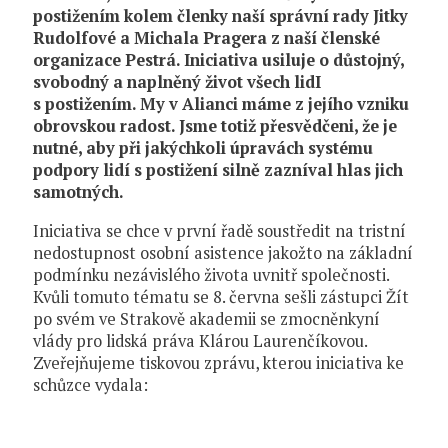
postižením kolem členky naší správní rady Jitky
Rudolfové a Michala Pragera z naší členské
organizace Pestrá. Iniciativa usiluje o důstojný,
svobodný a naplněný život všech lidI
s postižením. My v Alianci máme z jejího vzniku
obrovskou radost. Jsme totiž přesvědčeni, že je
nutné, aby při jakýchkoli úpravách systému
podpory lidí s postižení silně zazníval hlas jich
samotných.
Iniciativa se chce v první řadě soustředit na tristní
nedostupnost osobní asistence jakožto na základní
podmínku nezávislého života uvnitř společnosti.
Kvůli tomuto tématu se 8. června sešli zástupci Žít
po svém ve Strakově akademii se zmocněnkyní
vlády pro lidská práva Klárou Laurenčíkovou.
Zveřejňujeme tiskovou zprávu, kterou iniciativa ke
schůzce vydala: