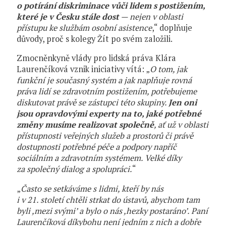
o potírání diskriminace vůči lidem s postižením,
které je v Česku stále dost
— nejen v oblasti
přístupu ke službám osobní asistence
,“ doplňuje
důvody, proč s kolegy Žít po svém založili.
Zmocněnkyně vlády pro lidská práva Klára
Laurenčíková vznik iniciativy vítá: „
O tom, jak
funkční je současný systém a jak naplňuje rovná
práva lidí se zdravotním postižením, potřebujeme
diskutovat právě se zástupci této skupiny.
Jen oni
jsou opravdovými experty na to, jaké potřebné
změny musíme realizovat společně
, ať už v oblasti
přístupnosti veřejných služeb a prostorů či právě
dostupnosti potřebné péče a podpory napříč
sociálním a zdravotním systémem. Velké díky
za společný dialog a spolupráci.
“
„
Často se setkáváme s lidmi, kteří by nás
i v 21. století chtěli strkat do ústavů, abychom tam
byli ,mezi svými’ a bylo o nás ,hezky postaráno’. Paní
Laurenčíková díkybohu není jedním z nich a dobře