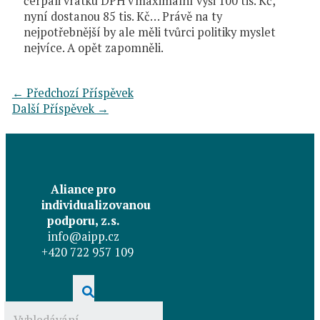
čerpali vratku DPH v maximální výši 100 tis. Kč,
nyní dostanou 85 tis. Kč… Právě na ty
nejpotřebnější by ale měli tvůrci politiky myslet
nejvíce. A opět zapomněli.
←
Předchozí Příspěvek
Další Příspěvek
→
Aliance pro
individualizovanou
podporu, z.s.
info@aipp.cz
+420 722 957 109