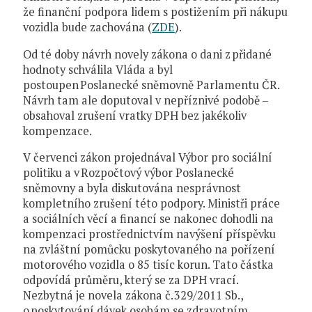
že finanční podpora lidem s postižením při nákupu
vozidla bude zachována (
ZDE
).
Od té doby návrh novely zákona o dani z přidané
hodnoty schválila Vláda a byl
postoupen Poslanecké sněmovně Parlamentu ČR.
Návrh tam ale doputoval v nepříznivé podobě –
obsahoval zrušení vratky DPH bez jakékoliv
kompenzace.
V červenci zákon projednával Výbor pro sociální
politiku a v Rozpočtový výbor Poslanecké
sněmovny a byla diskutována nesprávnost
kompletního zrušení této podpory. Ministři práce
a sociálních věcí a financí se nakonec dohodli na
kompenzaci prostřednictvím navýšení příspěvku
na zvláštní pomůcku poskytovaného na pořízení
motorového vozidla o 85 tisíc korun. Tato částka
odpovídá průměru, který se za DPH vrací.
Nezbytná je novela zákona č. 329/2011 Sb.,
o poskytování dávek osobám se zdravotním