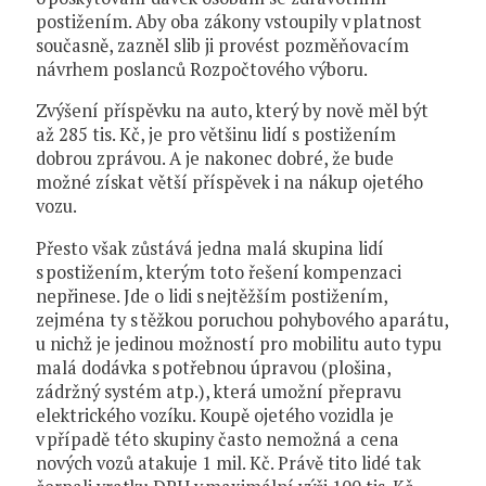
postižením. Aby oba zákony vstoupily v platnost
současně, zazněl slib ji provést pozměňovacím
návrhem poslanců Rozpočtového výboru.
Zvýšení příspěvku na auto, který by nově měl být
až 285 tis. Kč, je pro většinu lidí s postižením
dobrou zprávou. A je nakonec dobré, že bude
možné získat větší příspěvek i na nákup ojetého
vozu.
Přesto však zůstává jedna malá skupina lidí
s postižením, kterým toto řešení kompenzaci
nepřinese. Jde o lidi s nejtěžším postižením,
zejména ty s těžkou poruchou pohybového aparátu,
u nichž je jedinou možností pro mobilitu auto typu
malá dodávka s potřebnou úpravou (plošina,
zádržný systém atp.), která umožní přepravu
elektrického vozíku. Koupě ojetého vozidla je
v případě této skupiny často nemožná a cena
nových vozů atakuje 1 mil. Kč. Právě tito lidé tak