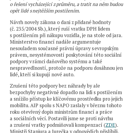
o řešení vycházející z průměru, a tratit na něm budou
opět lidé s nejtěžším postižením.
Návrh novely zákona o dani z přidané hodnoty
(č. 235/2004 Sb.), který ruší vratku DPH lidem
s postižením při nákupu vozidla, je na stole od jara.
Ministerstvo financí nadále argumentuje
nesouladem současné právní úpravy s evropským
právem, nesystémovostí poskytování této sociální
podpory v rámci daňového systému a také
nespravedlností, protože na podporu dosáhnou jen
lidé, kteří si kupují nové auto.
Zrušení této podpory bez náhrady by ale
bezpochyby negativně dopadlo na lidi s postižením
a snížilo přístup ke klíčovému prostředku pro jejich
mobilitu. AIP spolu s NAPO zaslaly v březnu tohoto
roku otevřený dopis ministrům financí a práce
a sociálních věcí. Postavili jsme se proti návrhu
a zrušení vratky podmiňovali kompenzací (
ZDE
).
Ministři Stanjura a Jurečka v odpovědích přislíbili,